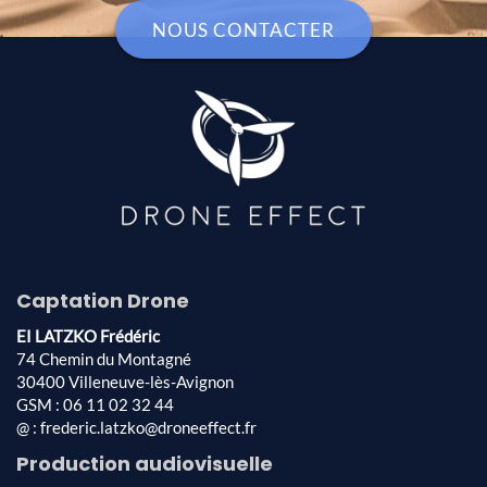
NOUS CONTACTER
Captation Drone
EI LATZKO Frédéric
74 Chemin du Montagné
30400 Villeneuve-lès-Avignon
GSM : 06 11 02 32 44
@ : frederic.latzko@droneeffect.fr
Production audiovisuelle