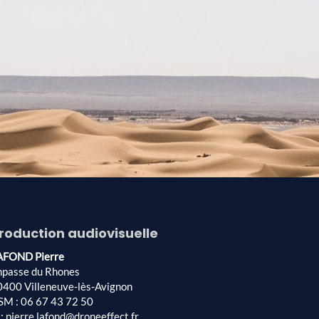
roduction audiovisuelle
AFOND Pierre
mpasse du Rhones
0400 Villeneuve-lès-Avignon
SM : 06 67 43 72 50
: pierre.lafond@droneeffect.fr