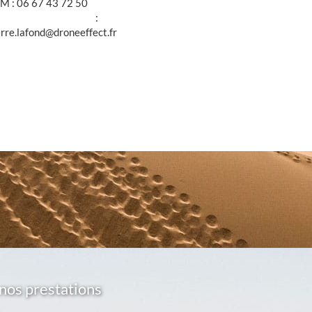
M : 06 67 43 72 50
@ :
erre.lafond@droneeffect.fr
nos prestations