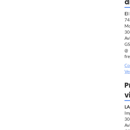
d
EI
7
Mo
30
Av
GS
fr
Co
Ve
P
v
LA
Im
30
Av