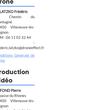
rone
 LATZKO Frédéric
4 Chemin du
ntagné
400 Villeneuve-lès-
ignon
M : 06 11 02 32 44
@ :
ederic.latzko@droneeffect.fr
nditions Générale de
nte
roduction
idéo
FOND Pierre
passe du Rhones
400 Villeneuve-lès-
ignon