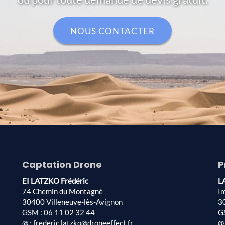
NOUS CONTACTER
Captation Drone
P
EI LATZKO Frédéric
L
74 Chemin du Montagné
I
30400 Villeneuve-lès-Avignon
3
GSM : 06 11 02 32 44
G
@ : frederic.latzko@droneeffect.fr
@ 