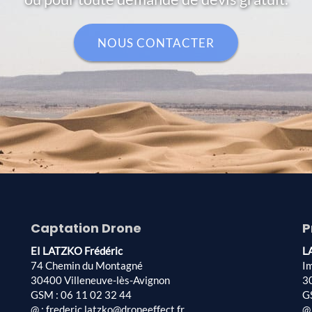
NOUS CONTACTER
Captation Drone
P
EI LATZKO Frédéric
L
74 Chemin du Montagné
I
30400 Villeneuve-lès-Avignon
3
GSM : 06 11 02 32 44
G
@ : frederic.latzko@droneeffect.fr
@ 