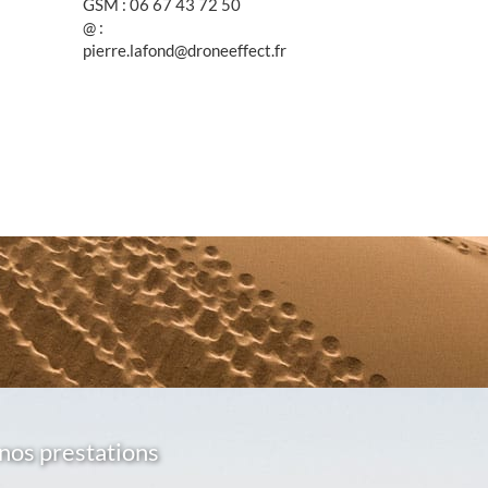
GSM : 06 67 43 72 50
@ :
pierre.lafond@droneeffect.fr
nos prestations