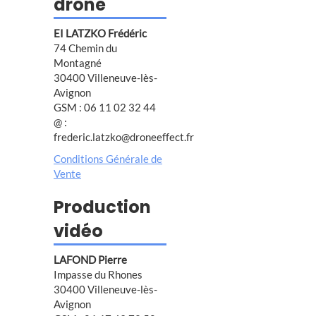
drone
EI LATZKO Frédéric
74 Chemin du
Montagné
30400 Villeneuve-lès-
Avignon
GSM : 06 11 02 32 44
@ :
frederic.latzko@droneeffect.fr
Conditions Générale de
Vente
Production
vidéo
LAFOND Pierre
Impasse du Rhones
30400 Villeneuve-lès-
Avignon