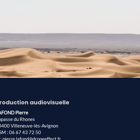
roduction audiovisuelle
AFOND Pierre
mpasse du Rhones
0400 Villeneuve-lès-Avignon
SM : 06 67 43 72 50
: pierre.lafond@droneeffect.fr