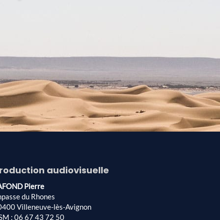
roduction audiovisuelle
AFOND Pierre
mpasse du Rhones
0400 Villeneuve-lès-Avignon
SM : 06 67 43 72 50