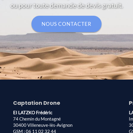
ou pour toute demande de devis gratuit.
NOUS CONTACTER
Captation Drone
P
EI LATZKO Frédéric
L
74 Chemin du Montagné
I
30400 Villeneuve-lès-Avignon
3
GSM : 06 11 02 32 44
G