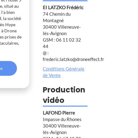
e, situé au
EI LATZKO Frédéric
l’a bien
74 Chemin du
, la société
Montagné
déo Hype
30400 Villeneuve-
l à Drone
lès-Avignon
es prises de
GSM : 06 11 02 32
taculaires,
44
@ :
frederic.latzko@droneeffect.fr
le
Conditions Générale
de Vente
Production
vidéo
LAFOND Pierre
Impasse du Rhones
30400 Villeneuve-
lès-Avignon