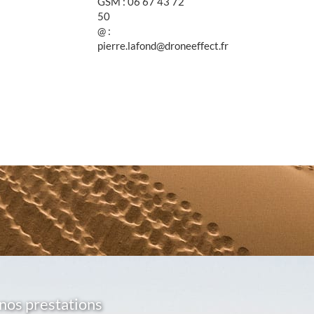
GSM : 06 67 43 72
50
@ :
pierre.lafond@droneeffect.fr
nos prestations