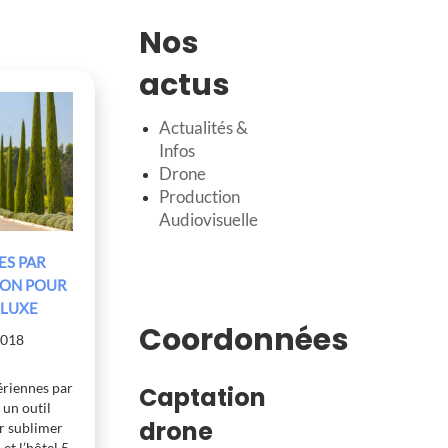
Nos
actus
Actualités &
Infos
Drone
Production
Audiovisuelle
ES PAR
RON POUR
 LUXE
Coordonnées
2018
aériennes par
Captation
 un outil
drone
r sublimer
 et l’hôtel 5