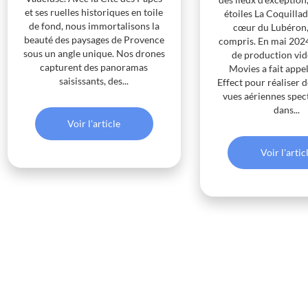
et ses ruelles historiques en toile
étoiles La Coquillad
de fond, nous immortalisons la
cœur du Lubéron, 
beauté des paysages de Provence
compris. En mai 2024
sous un angle unique. Nos drones
de production vi
capturent des panoramas
Movies a fait appe
saisissants, des...
Effect pour réaliser d
vues aériennes spec
dans...
Voir l'article
Voir l'artic