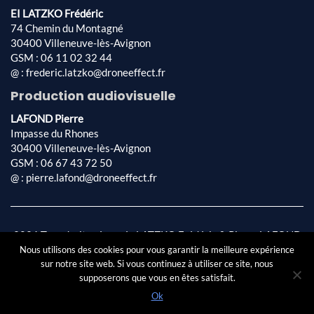
EI LATZKO Frédéric
74 Chemin du Montagné
30400 Villeneuve-lès-Avignon
GSM : 06 11 02 32 44
@ : frederic.latzko@droneeffect.fr
Production audiovisuelle
LAFOND Pierre
Impasse du Rhones
30400 Villeneuve-lès-Avignon
GSM : 06 67 43 72 50
@ : pierre.lafond@droneeffect.fr
2026 Tous droits réservés LATZKO Frédéric & Pierre LAFOND
Conception & réalisation par
AFA-Multimédia SARL
|
Mentions
Nous utilisons des cookies pour vous garantir la meilleure expérience
légales
|
Politique de confidentialité
sur notre site web. Si vous continuez à utiliser ce site, nous
supposerons que vous en êtes satisfait.
Ok