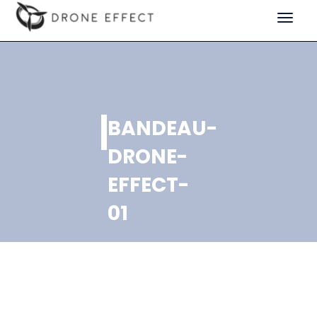
Toggle
navigat
BANDEAU-
DRONE-
EFFECT-
01