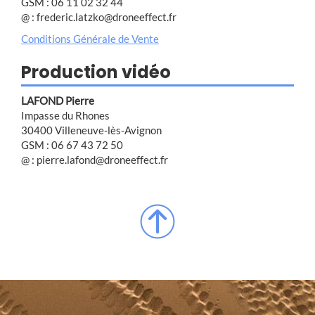
GSM : 06 11 02 32 44
@ : frederic.latzko@droneeffect.fr
Conditions Générale de Vente
Production vidéo
LAFOND Pierre
Impasse du Rhones
30400 Villeneuve-lès-Avignon
GSM : 06 67 43 72 50
@ : pierre.lafond@droneeffect.fr