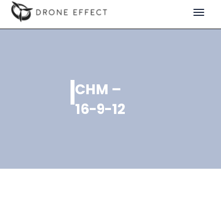
Toggle
navigat
CHM –
16-9-12