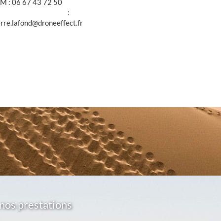
M : 06 67 43 72 50
@ :
erre.lafond@droneeffect.fr
nos prestations