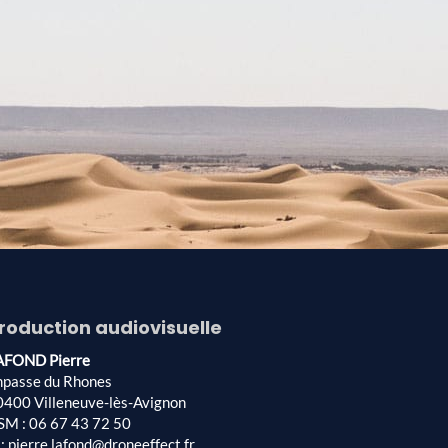
roduction audiovisuelle
AFOND Pierre
mpasse du Rhones
0400 Villeneuve-lès-Avignon
SM : 06 67 43 72 50
: pierre.lafond@droneeffect.fr