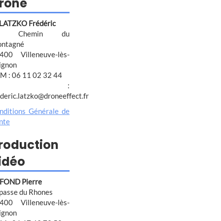
rone
 LATZKO Frédéric
4 Chemin du
ntagné
400 Villeneuve-lès-
ignon
M : 06 11 02 32 44
@ :
ederic.latzko@droneeffect.fr
nditions Générale de
nte
roduction
idéo
FOND Pierre
passe du Rhones
400 Villeneuve-lès-
ignon