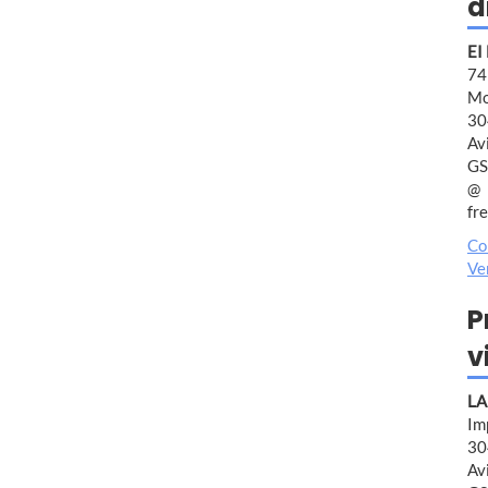
d
EI
7
Mo
30
Av
GS
fr
Co
Ve
P
v
LA
Im
30
Av