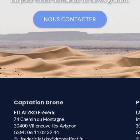
NOUS CONTACTER
Captation Drone
P
EI LATZKO Frédéric
L
74 Chemin du Montagné
I
30400 Villeneuve-lès-Avignon
3
GSM : 06 11 02 32 44
G
@ : frederic.latzko@droneeffect.fr
@ 