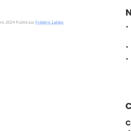
N
bre, 2024
Publié par
Frédéric Latzko
C