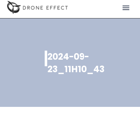
Toggle
navigat
2024-09-
23_11H10_43