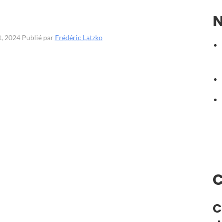
N
t, 2024
Publié par
Frédéric Latzko
C