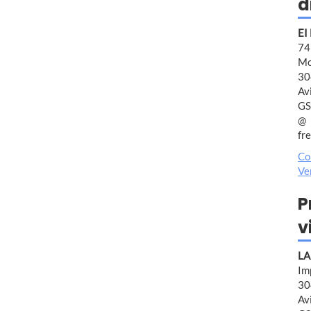
d
EI
7
Mo
30
Av
GS
fr
Co
Ve
P
v
LA
Im
30
Av