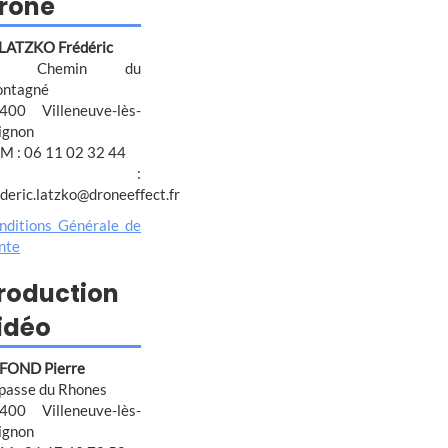
rone
 LATZKO Frédéric
4 Chemin du
ntagné
400 Villeneuve-lès-
ignon
M : 06 11 02 32 44
@ :
ederic.latzko@droneeffect.fr
nditions Générale de
nte
roduction
idéo
FOND Pierre
passe du Rhones
400 Villeneuve-lès-
ignon