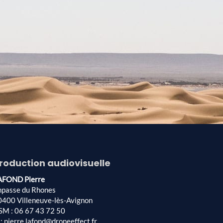
roduction audiovisuelle
AFOND Pierre
mpasse du Rhones
0400 Villeneuve-lès-Avignon
SM : 06 67 43 72 50
: pierre.lafond@droneeffect.fr