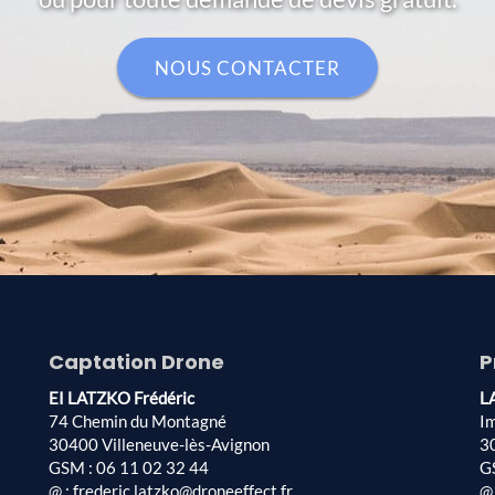
NOUS CONTACTER
Captation Drone
P
EI LATZKO Frédéric
L
74 Chemin du Montagné
I
30400 Villeneuve-lès-Avignon
3
GSM : 06 11 02 32 44
G
@ : frederic.latzko@droneeffect.fr
@ 