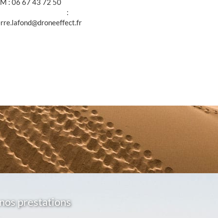
M : 06 67 43 72 50
@ :
erre.lafond@droneeffect.fr
nos prestations