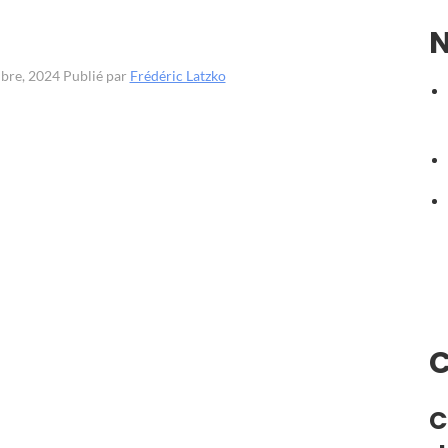
N
mbre, 2024
Publié par
Frédéric Latzko
C