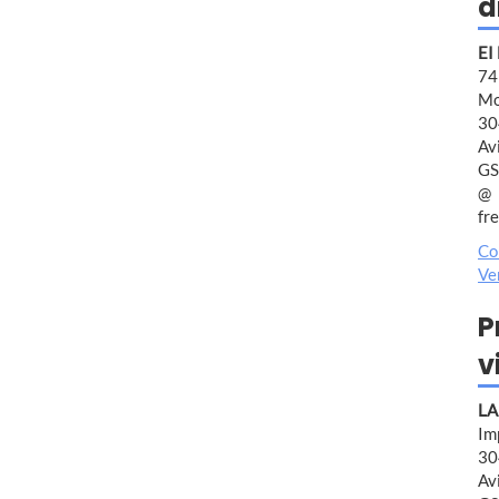
d
EI
7
Mo
30
Av
GS
fr
Co
Ve
P
v
LA
Im
30
Av