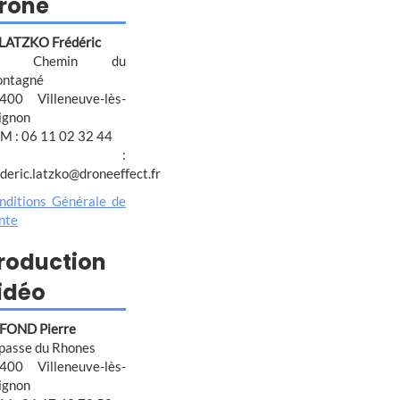
rone
 LATZKO Frédéric
4 Chemin du
ntagné
400 Villeneuve-lès-
ignon
M : 06 11 02 32 44
@ :
ederic.latzko@droneeffect.fr
nditions Générale de
nte
roduction
idéo
FOND Pierre
passe du Rhones
400 Villeneuve-lès-
ignon