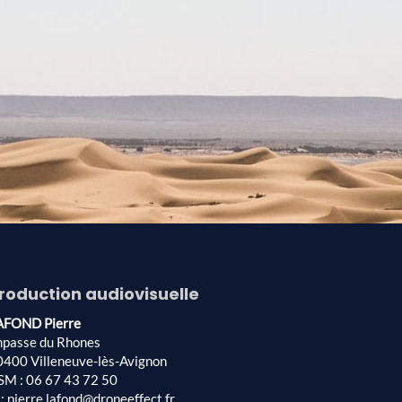
roduction audiovisuelle
AFOND Pierre
mpasse du Rhones
0400 Villeneuve-lès-Avignon
SM : 06 67 43 72 50
: pierre.lafond@droneeffect.fr