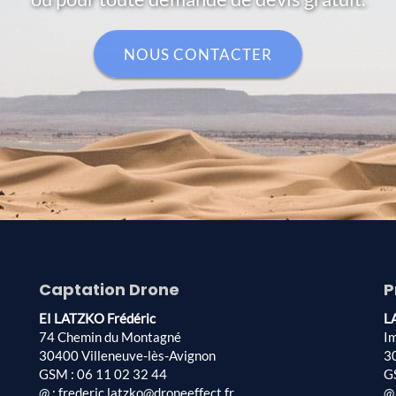
NOUS CONTACTER
Captation Drone
P
EI LATZKO Frédéric
L
74 Chemin du Montagné
I
30400 Villeneuve-lès-Avignon
3
GSM : 06 11 02 32 44
G
@ : frederic.latzko@droneeffect.fr
@ 