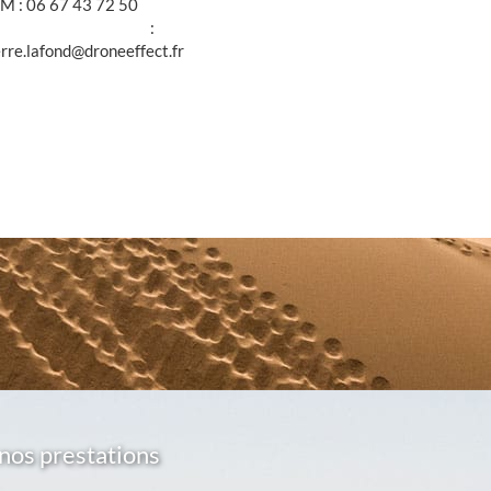
M : 06 67 43 72 50
@ :
erre.lafond@droneeffect.fr
nos prestations