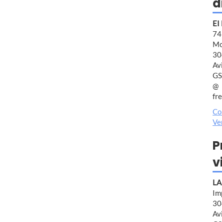
d
EI
7
Mo
30
Av
GS
fr
Co
Ve
P
v
LA
Im
30
Av