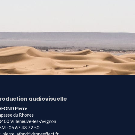
roduction audiovisuelle
AFOND Pierre
mpasse du Rhones
0400 Villeneuve-lès-Avignon
SM : 06 67 43 72 50
: pierre.lafond@droneeffect.fr