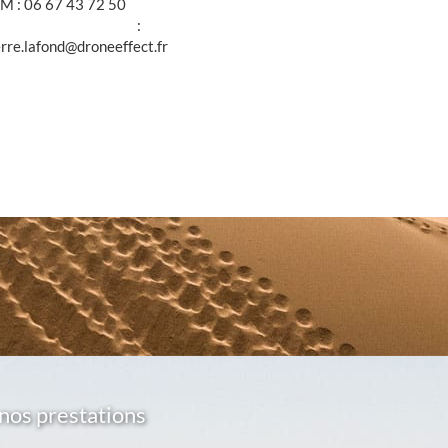
M : 06 67 43 72 50
@ :
erre.lafond@droneeffect.fr
nos prestations