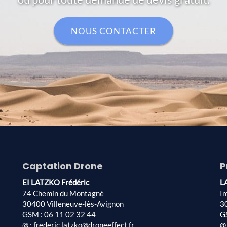
NOUS CONTACTER
Captation Drone
P
EI LATZKO Frédéric
L
74 Chemin du Montagné
I
30400 Villeneuve-lès-Avignon
3
GSM : 06 11 02 32 44
G
@ : frederic.latzko@droneeffect.fr
@ 