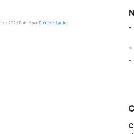
N
mbre, 2024
Publié par
Frédéric Latzko
C