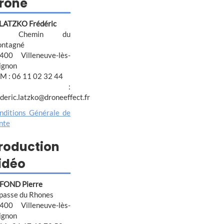
rone
 LATZKO Frédéric
4 Chemin du
ntagné
400 Villeneuve-lès-
ignon
M : 06 11 02 32 44
@ :
ederic.latzko@droneeffect.fr
nditions Générale de
nte
roduction
idéo
FOND Pierre
passe du Rhones
400 Villeneuve-lès-
ignon