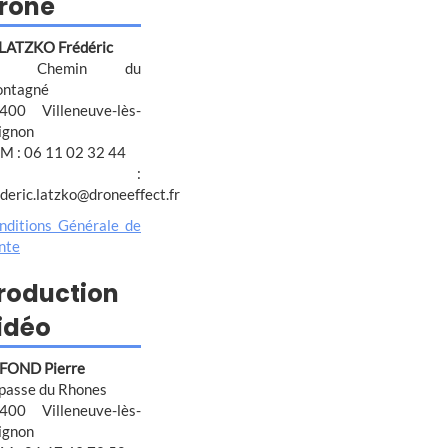
rone
 LATZKO Frédéric
4 Chemin du
ntagné
400 Villeneuve-lès-
ignon
M : 06 11 02 32 44
@ :
ederic.latzko@droneeffect.fr
nditions Générale de
nte
roduction
idéo
FOND Pierre
passe du Rhones
400 Villeneuve-lès-
ignon