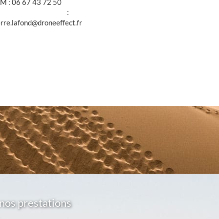
M : 06 67 43 72 50
@ :
erre.lafond@droneeffect.fr
nos prestations