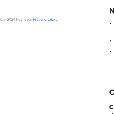
N
mbre, 2024
Publié par
Frédéric Latzko
C