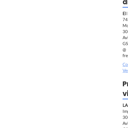
d
EI
7
Mo
30
Av
GS
fr
Co
Ve
P
v
LA
Im
30
Av