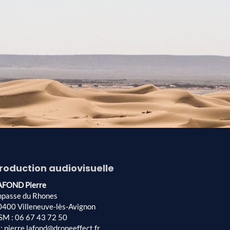
roduction audiovisuelle
AFOND Pierre
mpasse du Rhones
0400 Villeneuve-lès-Avignon
SM : 06 67 43 72 50
: pierre.lafond@droneeffect.fr