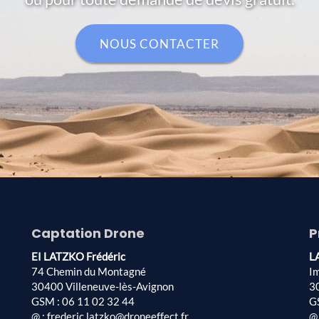
NOUS CONTACTER
Captation Drone
P
EI LATZKO Frédéric
L
74 Chemin du Montagné
I
30400 Villeneuve-lès-Avignon
3
GSM : 06 11 02 32 44
G
@ : frederic.latzko@droneeffect.fr
@ 