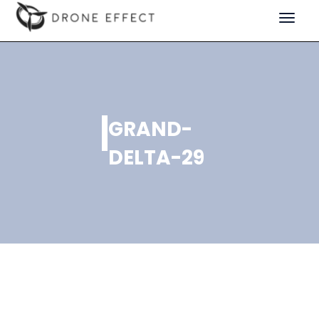
Toggle
navigat
GRAND-
DELTA-29