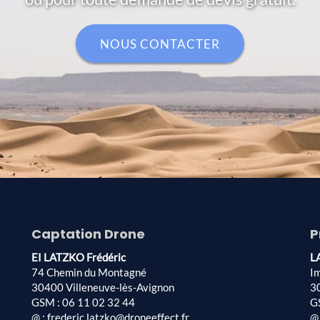
NOUS CONTACTER
Captation Drone
P
EI LATZKO Frédéric
L
74 Chemin du Montagné
I
30400 Villeneuve-lès-Avignon
3
GSM : 06 11 02 32 44
G
@ : frederic.latzko@droneeffect.fr
@ 