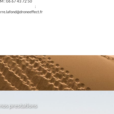
M : 06 67 43 72 50
@ :
erre.lafond@droneeffect.fr
nos prestations