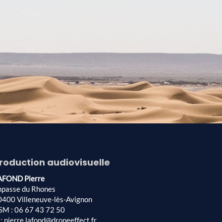
roduction audiovisuelle
AFOND Pierre
mpasse du Rhones
0400 Villeneuve-lès-Avignon
SM : 06 67 43 72 50
: pierre.lafond@droneeffect.fr