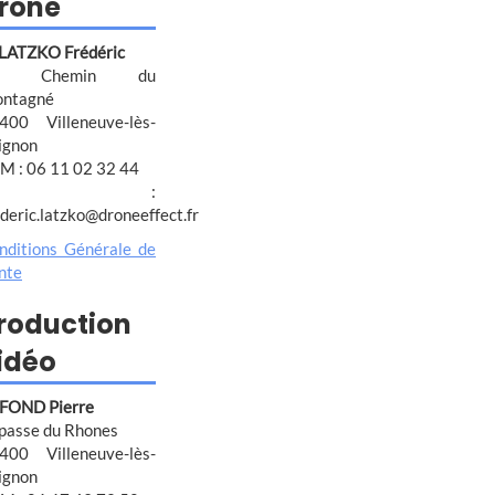
rone
 LATZKO Frédéric
4 Chemin du
ntagné
400 Villeneuve-lès-
ignon
M : 06 11 02 32 44
@ :
ederic.latzko@droneeffect.fr
nditions Générale de
nte
roduction
idéo
FOND Pierre
passe du Rhones
400 Villeneuve-lès-
ignon