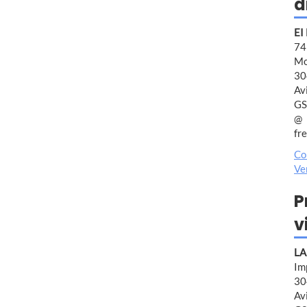
d
EI
7
Mo
30
Av
GS
fr
Co
Ve
P
v
LA
Im
30
Av