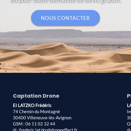
NOUS CONTACTER
Captation Drone
P
EI LATZKO Frédéric
L
74 Chemin du Montagné
I
30400 Villeneuve-lès-Avignon
3
GSM : 06 11 02 32 44
G
@ : frederic.latzko@droneeffect.fr
@ 