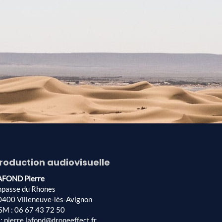
roduction audiovisuelle
AFOND Pierre
mpasse du Rhones
0400 Villeneuve-lès-Avignon
SM : 06 67 43 72 50
: pierre.lafond@droneeffect.fr