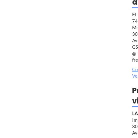
d
EI
7
Mo
30
Av
GS
fr
Co
Ve
P
v
LA
Im
30
Av