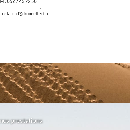
M : 06 67 43 72 50
@ :
erre.lafond@droneeffect.fr
nos prestations