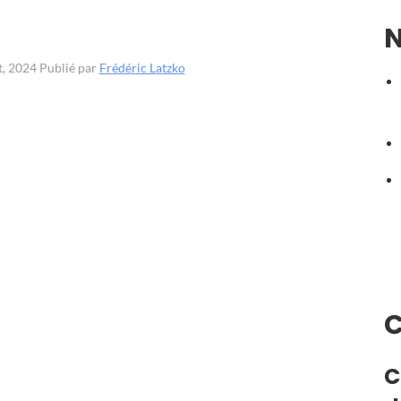
N
t, 2024
Publié par
Frédéric Latzko
C