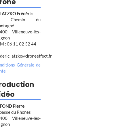
rone
 LATZKO Frédéric
4 Chemin du
ntagné
400 Villeneuve-lès-
ignon
M : 06 11 02 32 44
@ :
ederic.latzko@droneeffect.fr
nditions Générale de
nte
roduction
idéo
FOND Pierre
passe du Rhones
400 Villeneuve-lès-
ignon