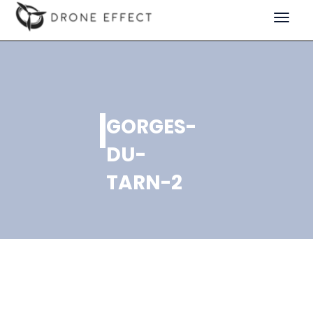
Toggle
navigat
GORGES-
DU-
TARN-2