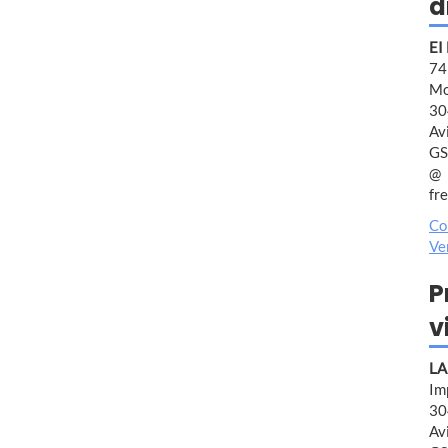
d
EI
7
Mo
30
Av
GS
fr
Co
Ve
P
v
LA
Im
30
Av