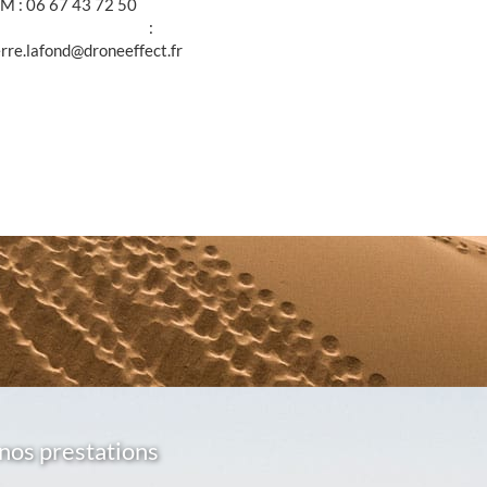
M : 06 67 43 72 50
@ :
erre.lafond@droneeffect.fr
nos prestations