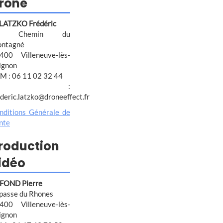
rone
 LATZKO Frédéric
4 Chemin du
ntagné
400 Villeneuve-lès-
ignon
M : 06 11 02 32 44
@ :
ederic.latzko@droneeffect.fr
nditions Générale de
nte
roduction
idéo
FOND Pierre
passe du Rhones
400 Villeneuve-lès-
ignon