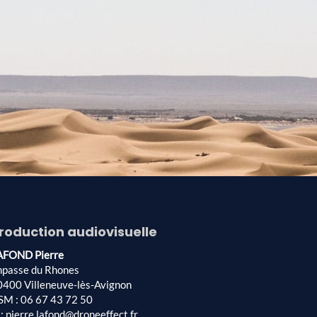
roduction audiovisuelle
AFOND Pierre
mpasse du Rhones
0400 Villeneuve-lès-Avignon
SM : 06 67 43 72 50
: pierre.lafond@droneeffect.fr