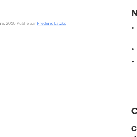
N
bre, 2018
Publié par
Frédéric Latzko
C