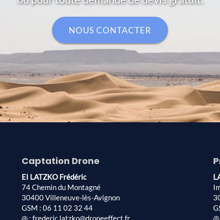
NOUS CONTACTER
Captation Drone
P
EI LATZKO Frédéric
L
74 Chemin du Montagné
I
30400 Villeneuve-lès-Avignon
3
GSM : 06 11 02 32 44
G
@ : frederic.latzko@droneeffect.fr
@ 