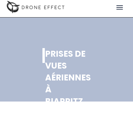
Toggle
navigat
PRISES DE
VUES
AÉRIENNES
À
BIARRITZ
POUR DES
BOULANGERIES