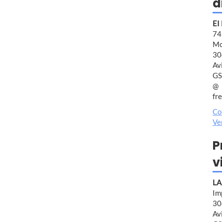
d
EI
7
Mo
30
Av
GS
fr
Co
Ve
P
v
LA
Im
30
Av