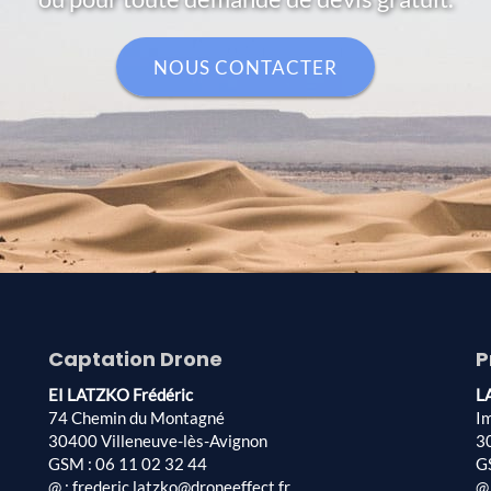
NOUS CONTACTER
Captation Drone
P
EI LATZKO Frédéric
L
74 Chemin du Montagné
I
30400 Villeneuve-lès-Avignon
3
GSM : 06 11 02 32 44
G
@ : frederic.latzko@droneeffect.fr
@ 