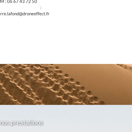
M : 06 67 43 72 50
@ :
erre.lafond@droneeffect.fr
nos prestations