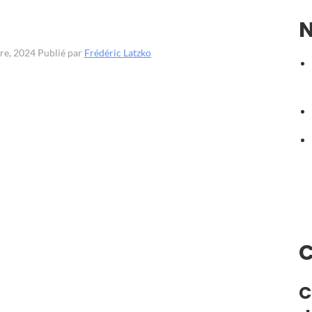
N
bre, 2024
Publié par
Frédéric Latzko
C