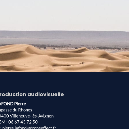
roduction audiovisuelle
AFOND Pierre
mpasse du Rhones
0400 Villeneuve-lès-Avignon
SM : 06 67 43 72 50
: pierre.lafond@droneeffect.fr