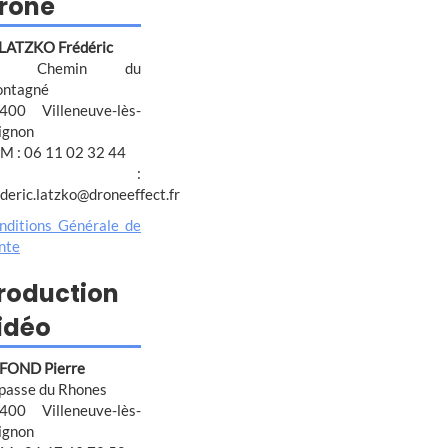
rone
 LATZKO Frédéric
4 Chemin du
ntagné
400 Villeneuve-lès-
ignon
M : 06 11 02 32 44
@ :
ederic.latzko@droneeffect.fr
nditions Générale de
nte
roduction
idéo
FOND Pierre
passe du Rhones
400 Villeneuve-lès-
ignon