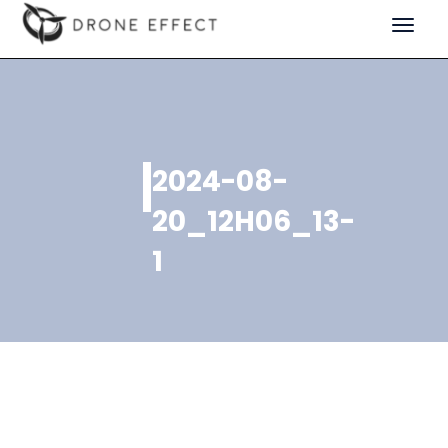
Toggle
navigat
2024-08-
20_12H06_13-
1