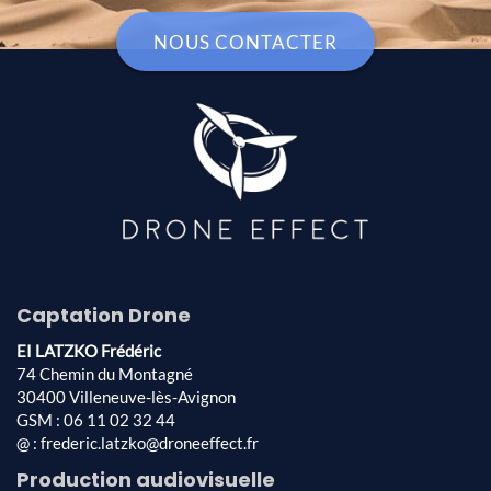
NOUS CONTACTER
Captation Drone
EI LATZKO Frédéric
74 Chemin du Montagné
30400 Villeneuve-lès-Avignon
GSM : 06 11 02 32 44
@ : frederic.latzko@droneeffect.fr
Production audiovisuelle