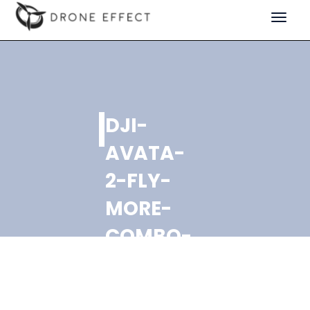
Toggle
navigat
DJI-
AVATA-
2-FLY-
MORE-
COMBO-
3-
BATTERIES