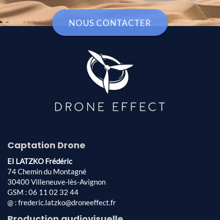
NOUS CONTACTER
Captation Drone
EI LATZKO Frédéric
74 Chemin du Montagné
30400 Villeneuve-lès-Avignon
GSM : 06 11 02 32 44
@ : frederic.latzko@droneeffect.fr
Production audiovisuelle