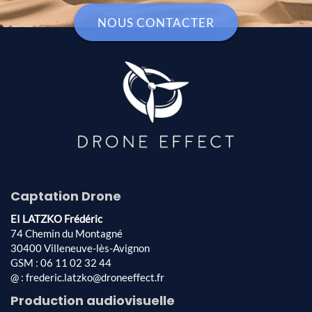
NOUS CONTACTER
Captation Drone
EI LATZKO Frédéric
74 Chemin du Montagné
30400 Villeneuve-lès-Avignon
GSM : 06 11 02 32 44
@ : frederic.latzko@droneeffect.fr
Production audiovisuelle