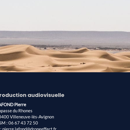
roduction audiovisuelle
AFOND Pierre
mpasse du Rhones
0400 Villeneuve-lès-Avignon
SM : 06 67 43 72 50
: pierre.lafond@droneeffect.fr