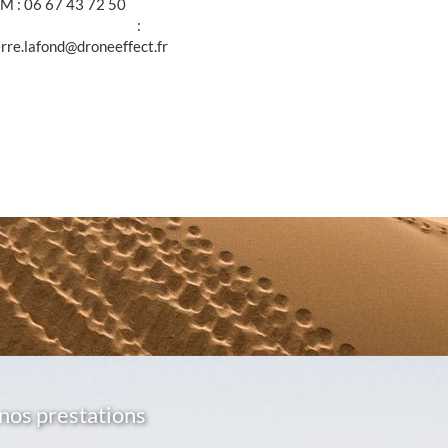
M : 06 67 43 72 50
@ :
erre.lafond@droneeffect.fr
nos prestations