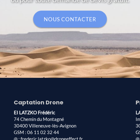
NOUS CONTACTER
Captation Drone
P
EI LATZKO Frédéric
L
74 Chemin du Montagné
I
30400 Villeneuve-lès-Avignon
3
GSM : 06 11 02 32 44
G
@ : frederic.latzko@droneeffect.fr
@ 