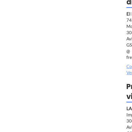
d
EI
7
Mo
30
Av
GS
fr
Co
Ve
P
v
LA
Im
30
Av