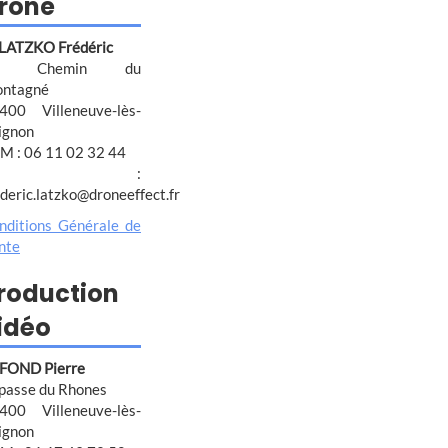
rone
 LATZKO Frédéric
4 Chemin du
ntagné
400 Villeneuve-lès-
ignon
M : 06 11 02 32 44
@ :
ederic.latzko@droneeffect.fr
nditions Générale de
nte
roduction
idéo
FOND Pierre
passe du Rhones
400 Villeneuve-lès-
ignon