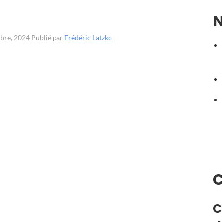
N
mbre, 2024
Publié par
Frédéric Latzko
C