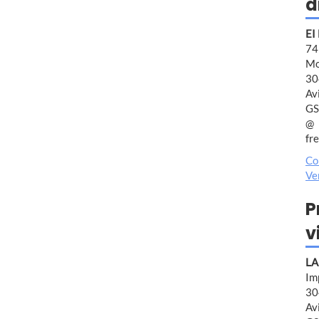
d
EI
7
Mo
30
Av
GS
fr
Co
Ve
P
v
LA
Im
30
Av