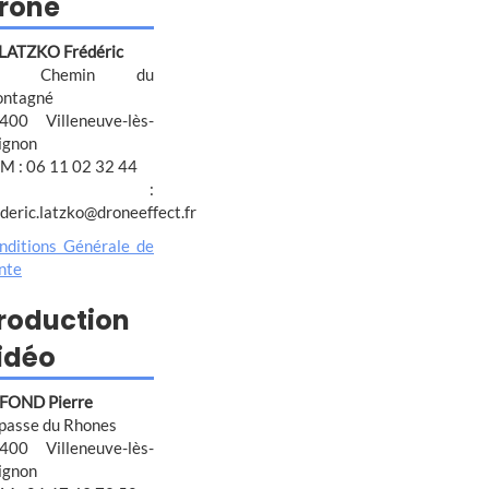
rone
 LATZKO Frédéric
4 Chemin du
ntagné
400 Villeneuve-lès-
ignon
M : 06 11 02 32 44
@ :
ederic.latzko@droneeffect.fr
nditions Générale de
nte
roduction
idéo
FOND Pierre
passe du Rhones
400 Villeneuve-lès-
ignon