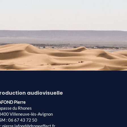
roduction audiovisuelle
AFOND Pierre
mpasse du Rhones
0400 Villeneuve-lès-Avignon
SM : 06 67 43 72 50
: pierre.lafond@droneeffect.fr