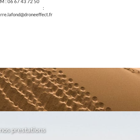
M : 06 67 43 72 50
@ :
erre.lafond@droneeffect.fr
nos prestations