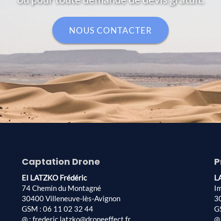
NOUS CONTACTER
Captation Drone
P
EI LATZKO Frédéric
L
74 Chemin du Montagné
I
30400 Villeneuve-lès-Avignon
3
GSM : 06 11 02 32 44
G
@ : frederic.latzko@droneeffect.fr
@ 