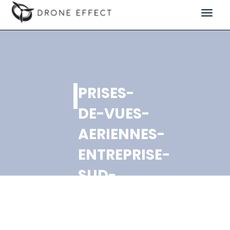
Toggle
navigat
PRISES-
DE-VUES-
AERIENNES-
ENTREPRISE-
SUD-
METAL-
PROVENCE-