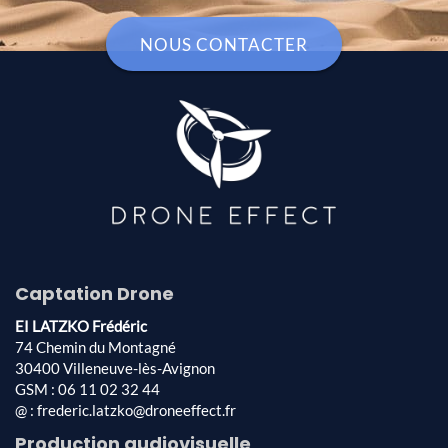
NOUS CONTACTER
Captation Drone
EI LATZKO Frédéric
74 Chemin du Montagné
30400 Villeneuve-lès-Avignon
GSM : 06 11 02 32 44
@ : frederic.latzko@droneeffect.fr
Production audiovisuelle