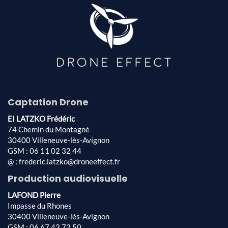
Captation Drone
EI LATZKO Frédéric
74 Chemin du Montagné
30400 Villeneuve-lès-Avignon
GSM : 06 11 02 32 44
@ : frederic.latzko@droneeffect.fr
Production audiovisuelle
LAFOND Pierre
Impasse du Rhones
30400 Villeneuve-lès-Avignon
GSM : 06 67 43 72 50