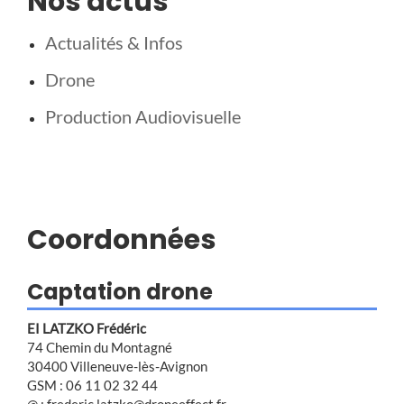
Nos actus
Actualités & Infos
Drone
Production Audiovisuelle
Coordonnées
Captation drone
EI LATZKO Frédéric
74 Chemin du Montagné
30400 Villeneuve-lès-Avignon
GSM : 06 11 02 32 44
@ : frederic.latzko@droneeffect.fr