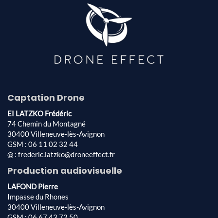
Captation Drone
EI LATZKO Frédéric
74 Chemin du Montagné
30400 Villeneuve-lès-Avignon
GSM : 06 11 02 32 44
@ : frederic.latzko@droneeffect.fr
Production audiovisuelle
LAFOND Pierre
Impasse du Rhones
30400 Villeneuve-lès-Avignon
GSM : 06 67 43 72 50