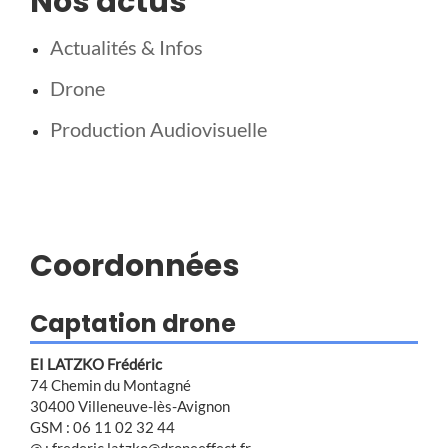
Nos actus
Actualités & Infos
Drone
Production Audiovisuelle
Coordonnées
Captation drone
EI LATZKO Frédéric
74 Chemin du Montagné
30400 Villeneuve-lès-Avignon
GSM : 06 11 02 32 44
@ : frederic.latzko@droneeffect.fr