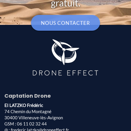
gratuit.
NOUS CONTACTER
Captation Drone
EI LATZKO Frédéric
74 Chemin du Montagné
30400 Villeneuve-lès-Avignon
GSM : 06 11 02 32 44
@ : frederic.latzko@droneeffect.fr