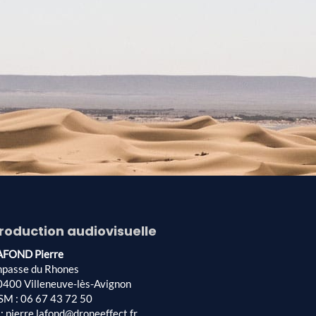
roduction audiovisuelle
AFOND Pierre
mpasse du Rhones
0400 Villeneuve-lès-Avignon
SM : 06 67 43 72 50
: pierre.lafond@droneeffect.fr