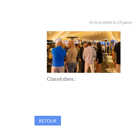
Article édité le 23 janv
Classé dans :
RETOUR