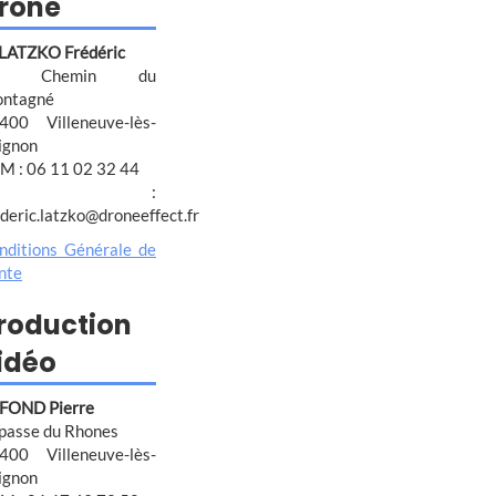
rone
 LATZKO Frédéric
4 Chemin du
ntagné
400 Villeneuve-lès-
ignon
M : 06 11 02 32 44
@ :
ederic.latzko@droneeffect.fr
nditions Générale de
nte
roduction
idéo
FOND Pierre
passe du Rhones
400 Villeneuve-lès-
ignon