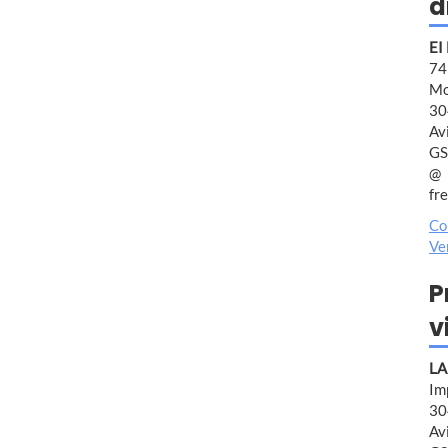
d
EI
7
Mo
30
Av
GS
fr
Co
Ve
P
v
LA
Im
30
Av