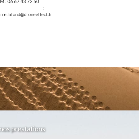
M : 06 67 43 72 50
@ :
erre.lafond@droneeffect.fr
nos prestations