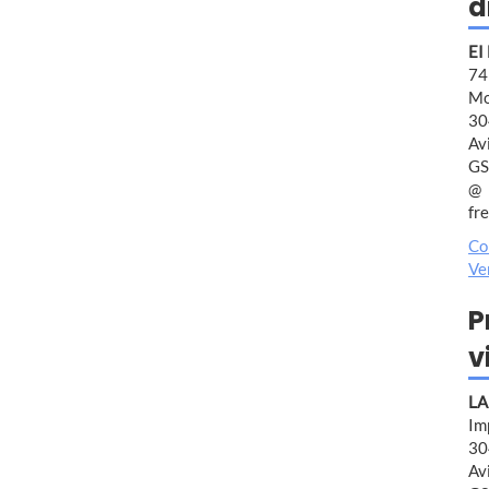
d
EI
7
Mo
30
Av
GS
fr
Co
Ve
P
v
LA
Im
30
Av