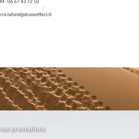
M : 06 67 43 72 50
@ :
erre.lafond@droneeffect.fr
nos prestations