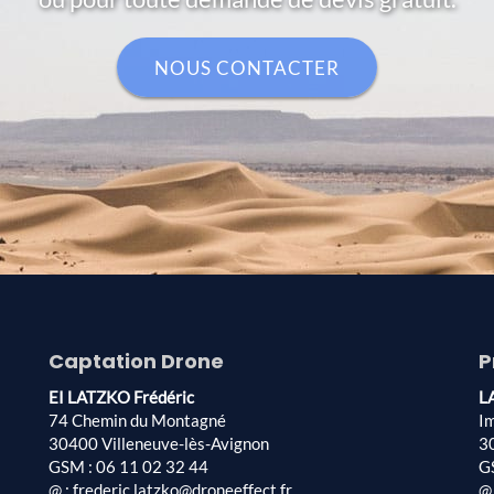
NOUS CONTACTER
Captation Drone
P
EI LATZKO Frédéric
L
74 Chemin du Montagné
I
30400 Villeneuve-lès-Avignon
3
GSM : 06 11 02 32 44
G
@ : frederic.latzko@droneeffect.fr
@ 