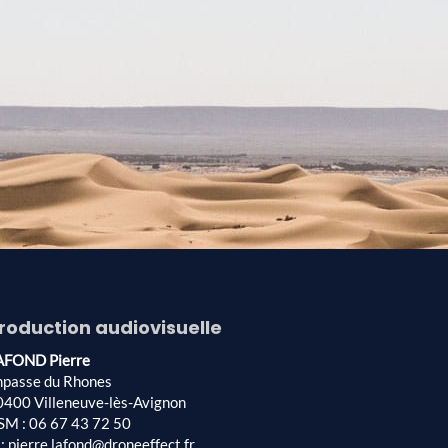
roduction audiovisuelle
AFOND Pierre
mpasse du Rhones
0400 Villeneuve-lès-Avignon
SM : 06 67 43 72 50
: pierre.lafond@droneeffect.fr