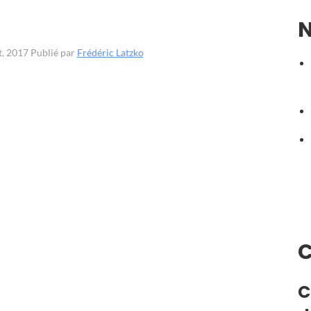
N
t, 2017
Publié par
Frédéric Latzko
C