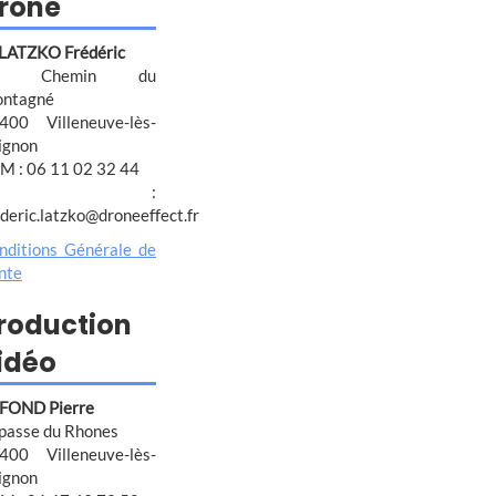
rone
 LATZKO Frédéric
4 Chemin du
ntagné
400 Villeneuve-lès-
ignon
M : 06 11 02 32 44
@ :
ederic.latzko@droneeffect.fr
nditions Générale de
nte
roduction
idéo
FOND Pierre
passe du Rhones
400 Villeneuve-lès-
ignon