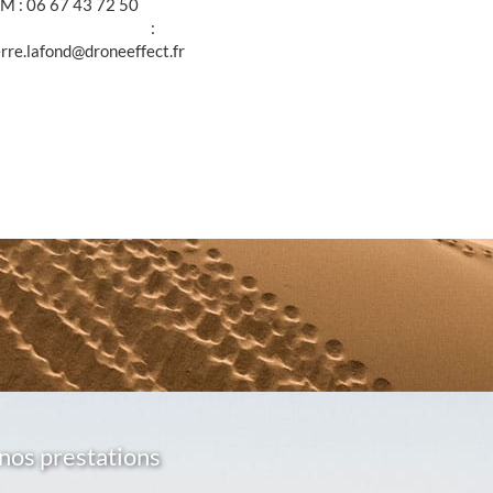
M : 06 67 43 72 50
@ :
erre.lafond@droneeffect.fr
nos prestations