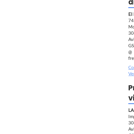
d
EI
7
Mo
30
Av
GS
fr
Co
Ve
P
v
LA
Im
30
Av