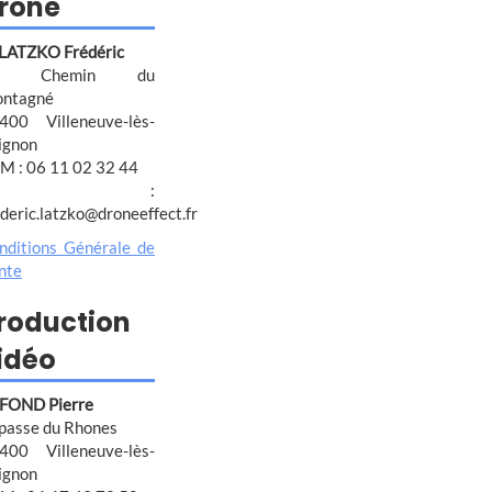
rone
 LATZKO Frédéric
4 Chemin du
ntagné
400 Villeneuve-lès-
ignon
M : 06 11 02 32 44
@ :
ederic.latzko@droneeffect.fr
nditions Générale de
nte
roduction
idéo
FOND Pierre
passe du Rhones
400 Villeneuve-lès-
ignon