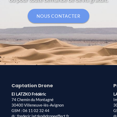
NOUS CONTACTER
Captation Drone
P
EI LATZKO Frédéric
L
74 Chemin du Montagné
I
30400 Villeneuve-lès-Avignon
3
GSM : 06 11 02 32 44
G
@ : frederic.latzko@droneeffect.fr
@ 