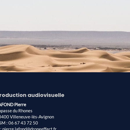
roduction audiovisuelle
AFOND Pierre
mpasse du Rhones
0400 Villeneuve-lès-Avignon
SM : 06 67 43 72 50
: pierre.lafond@droneeffect.fr