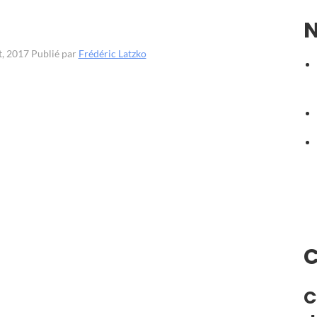
N
et, 2017
Publié par
Frédéric Latzko
C