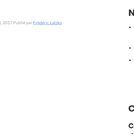
N
t, 2017
Publié par
Frédéric Latzko
C