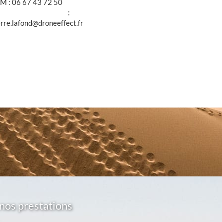
M : 06 67 43 72 50
@ :
erre.lafond@droneeffect.fr
nos prestations