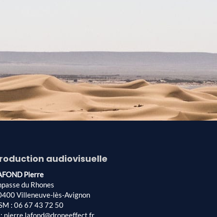
roduction audiovisuelle
AFOND Pierre
mpasse du Rhones
0400 Villeneuve-lès-Avignon
SM : 06 67 43 72 50
: pierre.lafond@droneeffect.fr