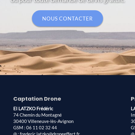
NOUS CONTACTER
Captation Drone
P
EI LATZKO Frédéric
L
74 Chemin du Montagné
I
30400 Villeneuve-lès-Avignon
3
GSM : 06 11 02 32 44
G
@ : frederic.latzko@droneeffect.fr
@ 