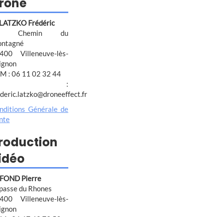
rone
 LATZKO Frédéric
4 Chemin du
ntagné
400 Villeneuve-lès-
ignon
M : 06 11 02 32 44
@ :
ederic.latzko@droneeffect.fr
nditions Générale de
nte
roduction
idéo
FOND Pierre
passe du Rhones
400 Villeneuve-lès-
ignon