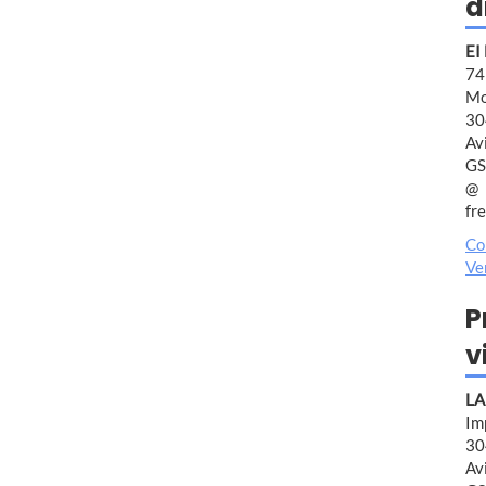
d
EI
7
Mo
30
Av
GS
fr
Co
Ve
P
v
LA
Im
30
Av