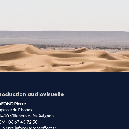
roduction audiovisuelle
AFOND Pierre
mpasse du Rhones
0400 Villeneuve-lès-Avignon
SM : 06 67 43 72 50
: pierre.lafond@droneeffect.fr