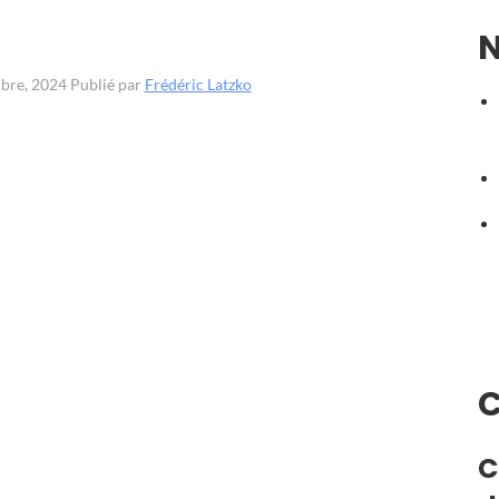
N
mbre, 2024
Publié par
Frédéric Latzko
C