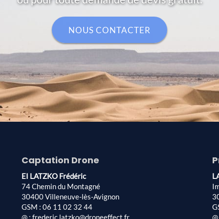
NOUS CONTACTER
Captation Drone
P
EI LATZKO Frédéric
L
74 Chemin du Montagné
I
30400 Villeneuve-lès-Avignon
3
GSM : 06 11 02 32 44
G
@ : frederic.latzko@droneeffect.fr
@ 