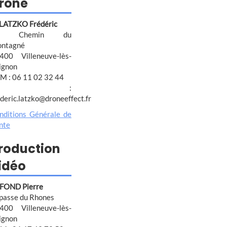
rone
 LATZKO Frédéric
4 Chemin du
ntagné
400 Villeneuve-lès-
ignon
M : 06 11 02 32 44
@ :
ederic.latzko@droneeffect.fr
nditions Générale de
nte
roduction
idéo
FOND Pierre
passe du Rhones
400 Villeneuve-lès-
ignon