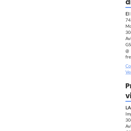
d
EI
7
Mo
30
Av
GS
fr
Co
Ve
P
v
LA
Im
30
Av