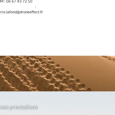
M : 06 67 43 72 50
@ :
erre.lafond@droneeffect.fr
nos prestations