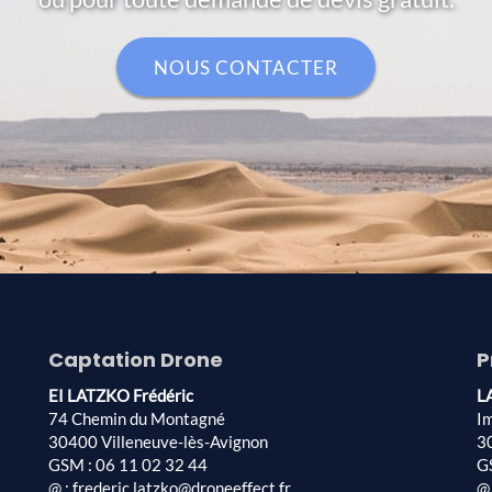
NOUS CONTACTER
Captation Drone
P
EI LATZKO Frédéric
L
74 Chemin du Montagné
I
30400 Villeneuve-lès-Avignon
3
GSM : 06 11 02 32 44
G
@ : frederic.latzko@droneeffect.fr
@ 