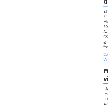
d
EI
7
Mo
30
Av
GS
fr
Co
Ve
P
v
LA
Im
30
Av