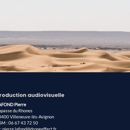
roduction audiovisuelle
AFOND Pierre
mpasse du Rhones
0400 Villeneuve-lès-Avignon
SM : 06 67 43 72 50
: pierre.lafond@droneeffect.fr