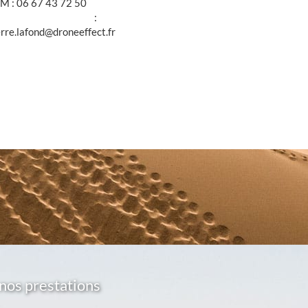
M : 06 67 43 72 50
@ :
erre.lafond@droneeffect.fr
nos prestations