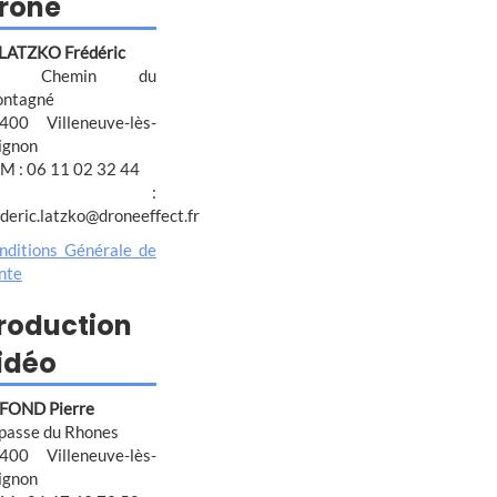
rone
 LATZKO Frédéric
4 Chemin du
ntagné
400 Villeneuve-lès-
ignon
M : 06 11 02 32 44
@ :
ederic.latzko@droneeffect.fr
nditions Générale de
nte
roduction
idéo
FOND Pierre
passe du Rhones
400 Villeneuve-lès-
ignon