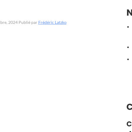
N
mbre, 2024
Publié par
Frédéric Latzko
C