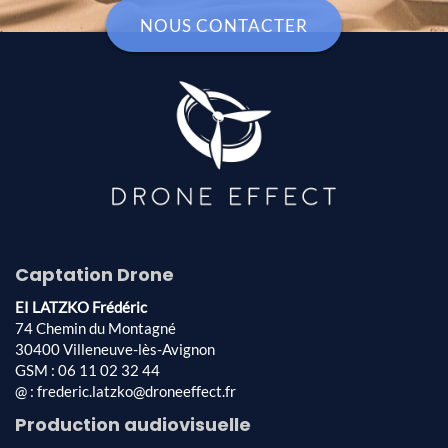
NOUS CONTACTER
Captation Drone
EI LATZKO Frédéric
74 Chemin du Montagné
30400 Villeneuve-lès-Avignon
GSM : 06 11 02 32 44
@ : frederic.latzko@droneeffect.fr
Production audiovisuelle