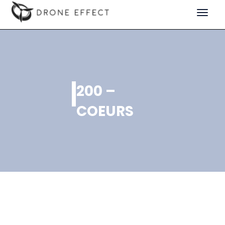
Toggle
navigat
200 –
COEURS