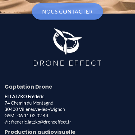
NOUS CONTACTER
Captation Drone
EI LATZKO Frédéric
74 Chemin du Montagné
30400 Villeneuve-lès-Avignon
GSM : 06 11 02 32 44
@ : frederic.latzko@droneeffect.fr
Production audiovisuelle