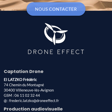
NOUS CONTACTER
Captation Drone
EI LATZKO Frédéric
74 Chemin du Montagné
30400 Villeneuve-lès-Avignon
GSM : 06 11 02 32 44
@ : frederic.latzko@droneeffect.fr
Production audiovisuelle