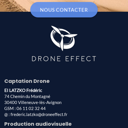
NOUS CONTACTER
Captation Drone
EI LATZKO Frédéric
74 Chemin du Montagné
30400 Villeneuve-lès-Avignon
GSM : 06 11 02 32 44
@ : frederic.latzko@droneeffect.fr
Production audiovisuelle