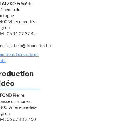
 LATZKO Frédéric
 Chemin du
ntagné
400 Villeneuve-lès-
ignon
M : 06 11 02 32 44
ederic.latzko@droneeffect.fr
nditions Générale de
nte
roduction
idéo
FOND Pierre
passe du Rhones
400 Villeneuve-lès-
ignon
M : 06 67 43 72 50