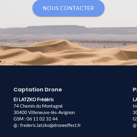
NOUS CONTACTER
Captation Drone
P
EI LATZKO Frédéric
L
74 Chemin du Montagné
I
30400 Villeneuve-lès-Avignon
3
GSM : 06 11 02 32 44
G
@ : frederic.latzko@droneeffect.fr
@ 