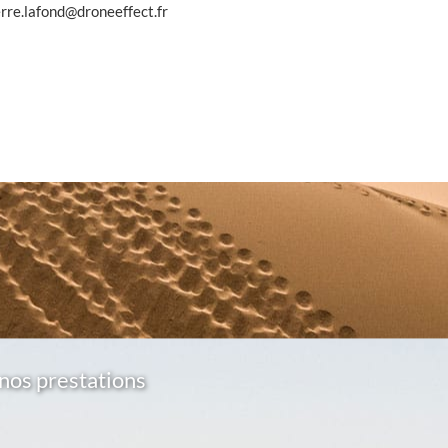
erre.lafond@droneeffect.fr
nos prestations