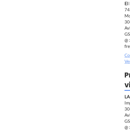
EI
74
Mo
30
Av
GS
@ :
fr
Co
Ve
P
v
LA
Im
30
Av
GS
@ :