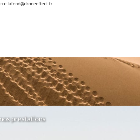
erre.lafond@droneeffect.fr
nos prestations