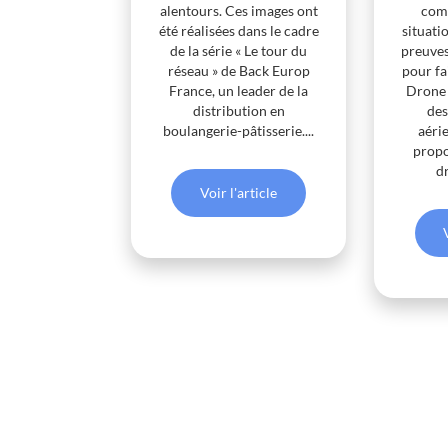
com
alentours. Ces images ont
situati
été réalisées dans le cadre
preuves
de la série « Le tour du
pour fa
réseau » de Back Europ
Drone 
France, un leader de la
des
distribution en
aéri
boulangerie-pâtisserie....
propo
dr
Voir l'article