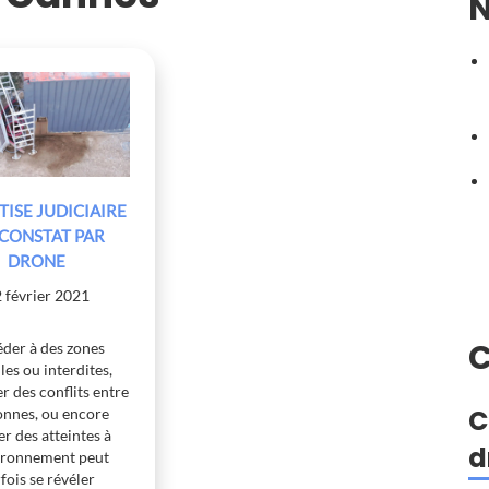
N
TISE JUDICIAIRE
E CONSTAT PAR
DRONE
 février 2021
der à des zones
iles ou interdites,
r des conflits entre
C
onnes, ou encore
er des atteintes à
d
vironnement peut
fois se révéler