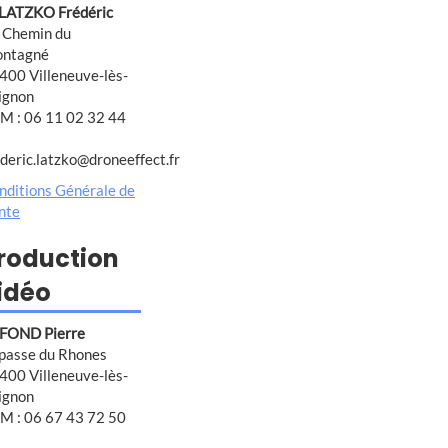
 LATZKO Frédéric
 Chemin du
ntagné
400 Villeneuve-lès-
ignon
M : 06 11 02 32 44
ederic.latzko@droneeffect.fr
nditions Générale de
nte
roduction
idéo
FOND Pierre
passe du Rhones
400 Villeneuve-lès-
ignon
M : 06 67 43 72 50