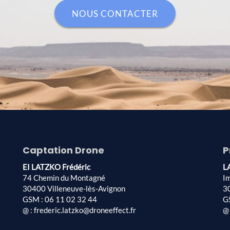
NOUS CONTACTER
Captation Drone
P
EI LATZKO Frédéric
L
74 Chemin du Montagné
I
30400 Villeneuve-lès-Avignon
3
GSM : 06 11 02 32 44
G
@ : frederic.latzko@droneeffect.fr
@ 