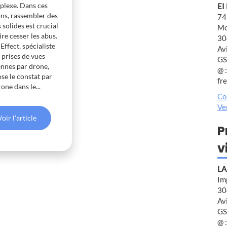
plexe. Dans ces
EI
ons, rassembler des
74
 solides est crucial
Mo
ire cesser les abus.
30
Effect, spécialiste
Av
 prises de vues
GS
ennes par drone,
@ :
se le constat par
fr
one dans le...
Co
Ve
Voir l'article
P
v
LA
Im
30
Av
GS
@ :