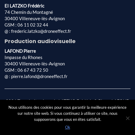
EI LATZKO Frédéric
74 Chemin du Montagné
30400 Villeneuve-lès-Avignon
GSM : 06 11 02 32 44
@ : frederic.latzko@droneeffect.fr
Production audiovisuelle
LAFOND Pierre
Impasse du Rhones
30400 Villeneuve-lès-Avignon
GSM : 06 67 43 72 50
@ : pierre.lafond@droneeffect.fr
2026 Tous droits réservés LATZKO Frédéric & Pierre LAFOND
Conception & réalisation par
AFA-Multimédia SARL
|
Mentions
Nous utilisons des cookies pour vous garantir la meilleure expérience
sur notre site web. Si vous continuez à utiliser ce site, nous
légales
|
Politique de confidentialité
supposerons que vous en êtes satisfait.
Ok