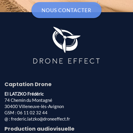
NOUS CONTACTER
Captation Drone
EI LATZKO Frédéric
74 Chemin du Montagné
30400 Villeneuve-lès-Avignon
GSM : 06 11 02 32 44
@ : frederic.latzko@droneeffect.fr
Production audiovisuelle