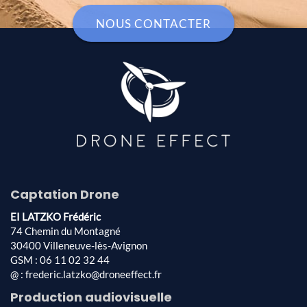
NOUS CONTACTER
Captation Drone
EI LATZKO Frédéric
74 Chemin du Montagné
30400 Villeneuve-lès-Avignon
GSM : 06 11 02 32 44
@ : frederic.latzko@droneeffect.fr
Production audiovisuelle