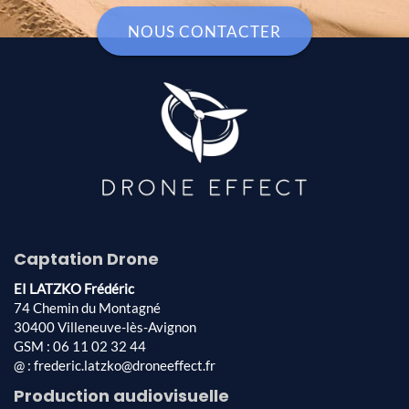
NOUS CONTACTER
Captation Drone
EI LATZKO Frédéric
74 Chemin du Montagné
30400 Villeneuve-lès-Avignon
GSM : 06 11 02 32 44
@ : frederic.latzko@droneeffect.fr
Production audiovisuelle