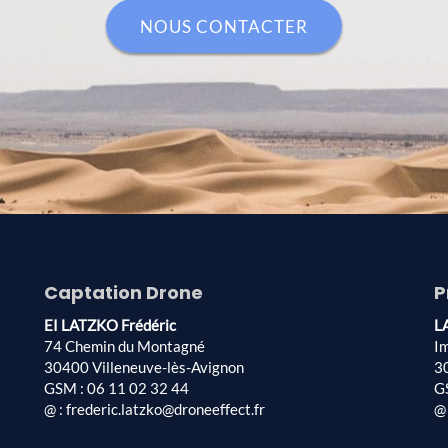
NOUS CONTACTER
Captation Drone
P
EI LATZKO Frédéric
L
74 Chemin du Montagné
I
30400 Villeneuve-lès-Avignon
3
GSM : 06 11 02 32 44
G
@ : frederic.latzko@droneeffect.fr
@ 