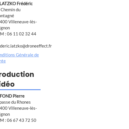
 LATZKO Frédéric
 Chemin du
ntagné
400 Villeneuve-lès-
ignon
M : 06 11 02 32 44
ederic.latzko@droneeffect.fr
nditions Générale de
nte
roduction
idéo
FOND Pierre
passe du Rhones
400 Villeneuve-lès-
ignon
M : 06 67 43 72 50