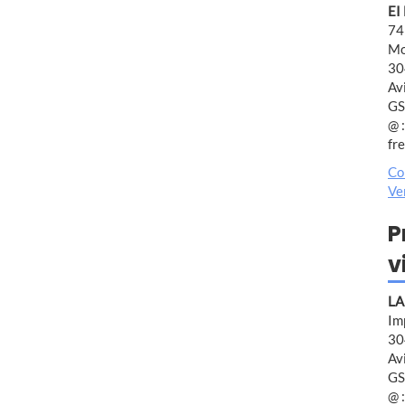
EI
74
Mo
30
Av
GS
@ :
fr
Co
Ve
P
v
LA
Im
30
Av
GS
@ :