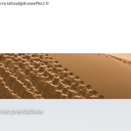
erre.lafond@droneeffect.fr
nos prestations