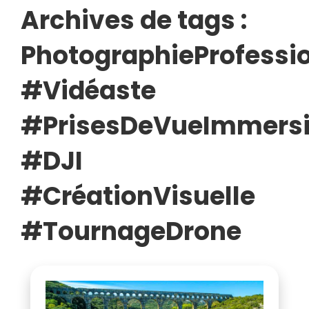
GROUPE
Archives de tags :
PhotographieProfessio
#Vidéaste
#PrisesDeVueImmers
#DJI
#CréationVisuelle
#TournageDrone