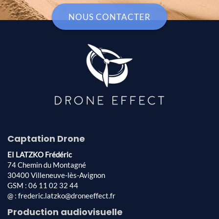
NOUS CONTACTER
Captation Drone
EI LATZKO Frédéric
74 Chemin du Montagné
30400 Villeneuve-lès-Avignon
GSM : 06 11 02 32 44
@ : frederic.latzko@droneeffect.fr
Production audiovisuelle